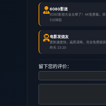
6080影迷
6080影视大全太棒了！4K免费看，
5分钟前
电影发烧友
更新速度快，画质清晰，完全免费超良
昨天 23:20
留下您的评价：