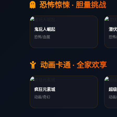
恐怖惊悚 · 胆量挑战
鬼玩人崛起
潜伏
恐怖/血腥
恐怖
动画卡通 · 全家欢享
疯狂元素城
超级
动画/奇幻
动画