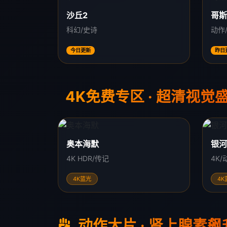
沙丘2
哥斯
科幻/史诗
动作
今日更新
昨日
4K免费专区 · 超清视觉
奥本海默
银河
4K HDR/传记
4K/
4K蓝光
4K
动作大片 · 肾上腺素飙