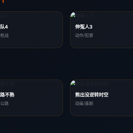
队4
伸冤人3
/枪战
动作/犯罪
路不熟
熊出没逆转时空
/公路
动画/喜剧