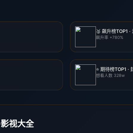
🥈 飙升榜TOP1 ·
飙升率 +780%
⭐ 期待榜TOP1 
想看人数 328w
80影视大全