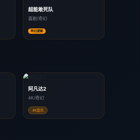
超能敢死队
喜剧/奇幻
昨日更新
阿凡达2
4K/奇幻
4K蓝光