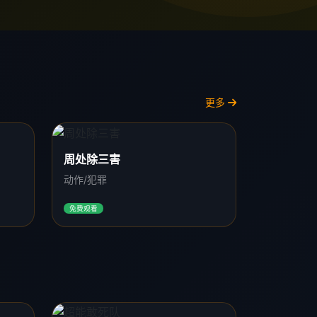
更多
周处除三害
动作/犯罪
免费观看