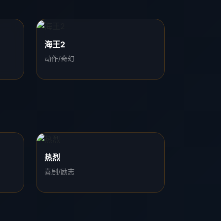
海王2
动作/奇幻
热烈
喜剧/励志