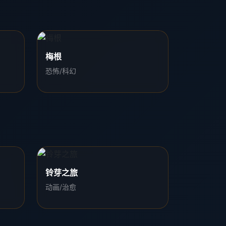
梅根
恐怖/科幻
铃芽之旅
动画/治愈