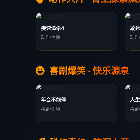
疾速追杀4
敢死
动作/惊悚
动作
喜剧爆笑 · 快乐源泉
年会不能停
人生
喜剧/职场
喜剧